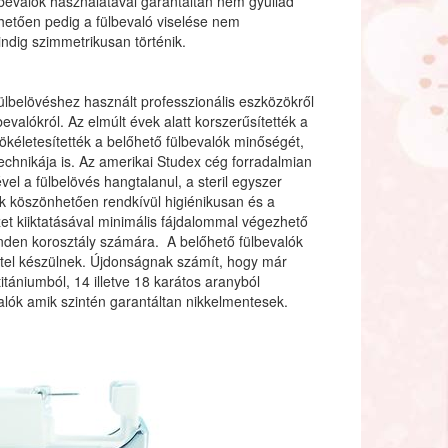
ülbevalók használatával garantáltan nem gyullad
hetően pedig a fülbevaló viselése nem
ndig szimmetrikusan történik.
ülbelövéshez használt professzionális eszközökről
bevalókról. Az elmúlt évek alatt korszerűsítették a
ökéletesítették a belőhető fülbevalók minőségét,
technikája is. Az amerikai Studex cég forradalmian
el a fülbelövés hangtalanul, a steril egyszer
 köszönhetően rendkívül higiénikusan és a
et kiiktatásával minimális fájdalommal végezhető
minden korosztály számára. A belőhető fülbevalók
ttel készülnek. Újdonságnak számít, hogy már
tániumból, 14 illetve 18 karátos aranyból
valók amik szintén garantáltan nikkelmentesek.