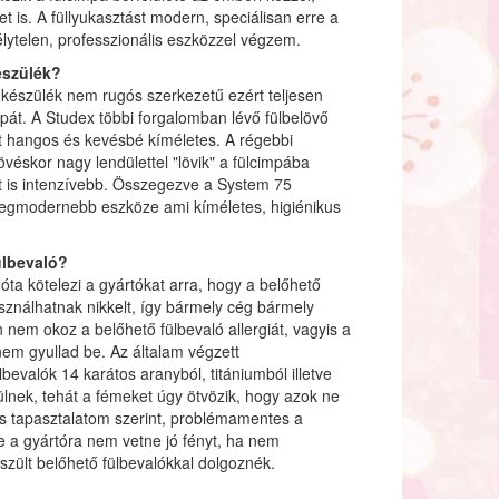
t is. A füllyukasztást modern, speciálisan erre a
élytelen, professzionális eszközzel végzem.
észülék?
 készülék nem rugós szerkezetű ezért teljesen
mpát. A Studex többi forgalomban lévő fülbelövő
t hangos és kevésbé kíméletes. A régebbi
lövéskor nagy lendülettel "lövik" a fülcimpába
t is intenzívebb. Összegezve a System 75
 legmodernebb eszköze ami kíméletes, higiénikus
ülbevaló?
óta kötelezi a gyártókat arra, hogy a belőhető
sználhatnak nikkelt, így bármely cég bármely
n nem okoz a belőhető fülbevaló allergiát, vagyis a
nem gyullad be. Az általam végzett
lbevalók 14 karátos aranyból, titániumból illetve
lnek, tehát a fémeket úgy ötvözik, hogy azok ne
es tapasztalatom szerint, problémamentes a
e a gyártóra nem vetne jó fényt, ha nem
zült belőhető fülbevalókkal dolgoznék.