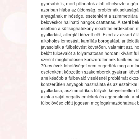
gyorsabb is, mert pillanatok alatt elhelyezte a gép
azonban hiába az újdonság, problémák sokaságát 
anyagának minősége, esetenként a szimmetriára v
belövéskor hallható hangos csattanás. A steril be
esetben a költséghatékony előállítás érdekében ni
gyulladást, allergiát idézett elő. Ezért az akkori ál
alkoholos lemosást, kamillás borogatást, antibiot
javasolták a fülbelövést követően, valamint azt, 
belőtt fülbevalót a folyamatosan hordani kívánt fü
szerint meglehetősen korszerűtlennek tűnik és ma 
70-es évek lehetőségei nem engedték meg a minő
esetenként képzetlen szakemberek gyakran követte
ami később a fülbevaló viselésnél problémát okoz
korszerűtlen anyagok használata és az esztétikai 
gyulladása, aszimmetrikus füllyuk, kényelmetlen f
azok a saját negatív emlékek és aggodalmak, ami
fülbelövése előtt jogosan megfogalmazódhatnak 