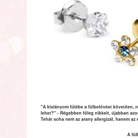
"A kislányom fülébe a fülbelövést követően, n
lehet?" - Régebben főleg nikkelt, újabban azo
Tehát soha nem az arany allergizál, hanem az
A fül