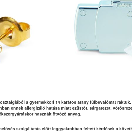
osztalgiából a gyermekkori 14 karátos arany fülbevalómat raktuk, a
nban ennek allergizáló hatása miatt ezüstöt, sárgarezet, vörösre
 ékszergyártáskor használt ötvöző anyag.
belövés szolgáltatás előtt leggyakrabban feltett kérdések a követ