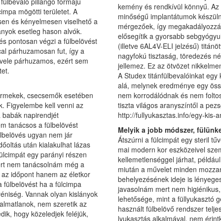
fülbevaló pillangó formájú
kemény és rendkívül könnyű. Az o
impa mögötti területet. A
minőségű implantátumok készülne
esen és kényelmesen viselhető a
mérgezőek, így megakadályozzák
lányok esetleg hason alvók.
elősegítik a gyorsabb sebgyógyul
s pontosan végzi a fülbelövést
(illetve 6AL4V-ELI jelzésű) titánö
ccal párhuzamosan fut, így a
nagyfokú tisztaság, töredezés né
 vele párhuzamos, ezért sem
jellemez. Ez az ötvözet nikkelme
tet.
A Studex titánfülbevalóinkat egy
alá, melynek eredménye egy össz
gyermekek, csecsemők esetében
nem korrodálódnak és nem foltos
. Figyelembe kell venni az
tiszta világos aranyszíntől a pezs
a babák napirendjét
http://fullyukasztas.info/egy-kis-
m tanácsos a fülbelövést
Melyik a jobb módszer, fülünke
ülbelövés ugyan nem jár
Átszúrni a fülcimpát egy steril t
oltás után kialakulhat lázas
mai modern kor eszközeivel szem
fülcimpát egy parányi részen
kellemetlenséggel járhat, például
zért nem tanácsolnám még a
miután a művelet minden mozzana
 az időpont hanem az életkor
behelyezésének ideje is lényeg
a fülbelövést ha a fülcimpa
javasolnám mert nem higiénikus, 
yéniség. Vannak olyan kislányok
lehetősége, mint a füllyukasztó g
zalmatlanok, nem szeretik az
használt fülbelövő rendszer telje
k, hogy közeledjek feléjük,
lyukasztás alkalmával, nem érintk