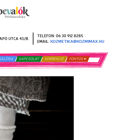
TELEFON: 06 30 912 8285
APÓ UTCA 43/B.
KOZMETIKA@KOZMIMAX.HU
EMAIL:
GALÉRIA
KAPCSOLAT
KORREKCIÓ
FONTOS