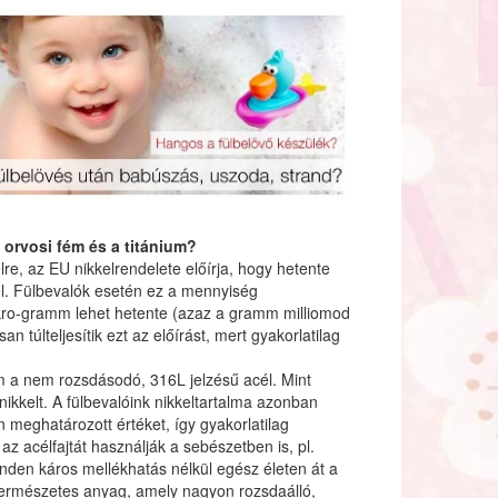
z orvosi fém és a titánium?
lre, az EU nikkelrendelete előírja, hogy hetente
el. Fülbevalók esetén ez a mennyiség
kro-gramm lehet hetente (azaz a gramm milliomod
an túlteljesítik ezt az előírást, mert gyakorlatilag
ém a nem rozsdásodó, 316L jelzésű acél. Mint
 nikkelt. A fülbevalóink nikkeltartalma azonban
 meghatározott értéket, így gyakorlatilag
az acélfajtát használják a sebészetben is, pl.
nden káros mellékhatás nélkül egész életen át a
 természetes anyag, amely nagyon rozsdaálló,