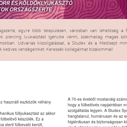
ágszerte, egyre több településen, városban van lehetőség a f
ök piercing lyukasztást igénybe venni, szakmailag magas s
onokban. Udvarias kiszolgálással, a Studex és a Medisept min
uk kedves vendégeinket. Keressék kollégáimat bizalommal!
A 70-es évektől mostanáig számo
hez használt eszközök néhány
hogy a fülbelövés napjainkban má
szolgáltatás legyen. A Studex Sy
chanikus füllyukasztást az akkor
hangtalanul, humánusan és az e
ülbelövő készülék. Ez a
higiénikusan és biztonságosan ki
 steril fülbevaló került,