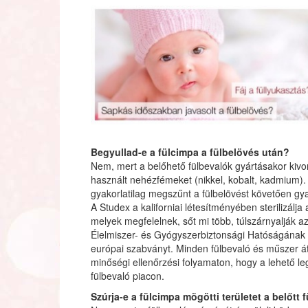
Begyullad-e a fülcimpa a fülbelövés után?
Nem, mert a belőhető fülbevalók gyártásakor kiv
használt nehézfémeket (nikkel, kobalt, kadmium).
gyakorlatilag megszűnt a fülbelövést követően gya
A Studex a kaliforniai létesítményében sterilizálja
melyek megfelelnek, sőt mi több, túlszárnyalják a
Élelmiszer- és Gyógyszerbiztonsági Hatóságának (
európai szabványt. Minden fülbevaló és műszer á
minőségi ellenőrzési folyamaton, hogy a lehető l
fülbevaló piacon.
Szúrja-e a fülcimpa mögötti területet a belőtt 