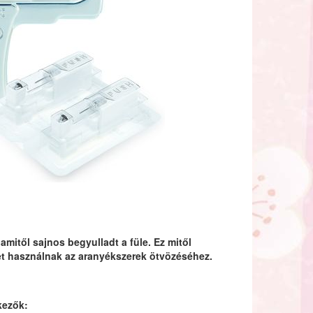
mitől sajnos begyulladt a füle. Ez mitől
zet használnak az aranyékszerek ötvözéséhez.
kezők: