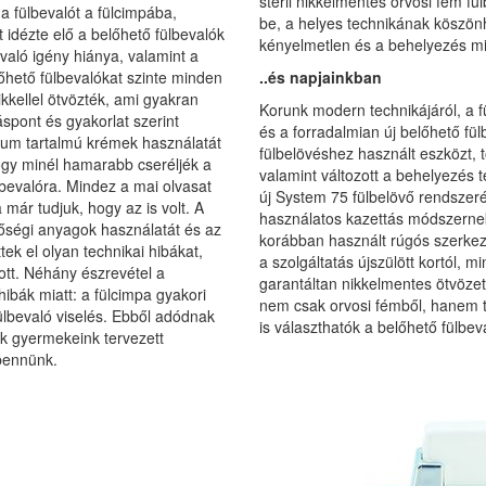
steril nikkelmentes orvosi fém f
 a fülbevalót a fülcimpába,
be, a helyes technikának köszön
idézte elő a belőhető fülbevalók
kényelmetlen és a behelyezés mi
aló igény hiánya, valamint a
lőhető fülbevalókat szinte minden
..és napjainkban
kkellel ötvözték, ami gyakran
Korunk modern technikájáról, a f
láspont és gyakorlat szerint
és a forradalmian új belőhető fül
ikum tartalmú krémek használatát
fülbelövéshez használt eszközt, t
hogy minél hamarabb cseréljék a
valamint változott a behelyezés 
lbevalóra. Mindez a mai olvasat
új System 75 fülbelövő rendszerév
már tudjuk, hogy az is volt. A
használatos kazettás módszernek
ségi anyagok használatát és az
korábban használt rúgós szerkez
k el olyan technikai hibákat,
a szolgáltatás újszülött kortól, 
ott. Néhány észrevétel a
garantáltan nikkelmentes ötvöze
hibák miatt: a fülcimpa gyakori
nem csak orvosi fémből, hanem ti
ülbevaló viselés. Ebből adódnak
is választhatók a belőhető fülbe
k gyermekeink tervezett
bennünk.