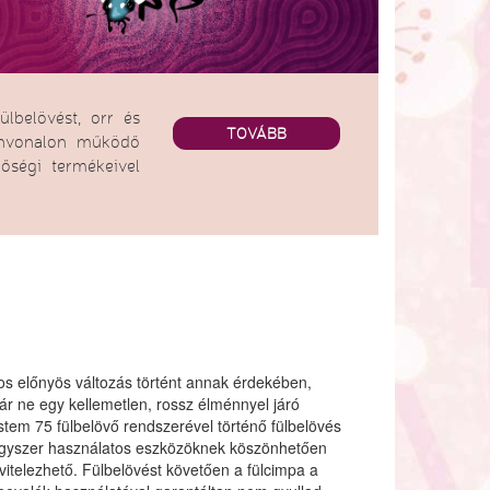
ülbelövést, orr és
TOVÁBB
zínvonalon működő
őségi termékeivel
s előnyös változás történt annak érdekében,
r ne egy kellemetlen, rossz élménnyel járó
stem 75 fülbelövő rendszerével történő fülbelövés
gyszer használatos eszközöknek köszönhetően
vitelezhető. Fülbelövést követően a fülcimpa a