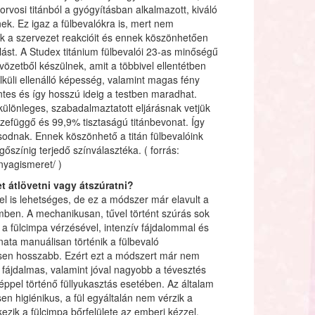
rvosi titánból a gyógyításban alkalmazott, kiváló
k. Ez igaz a fülbevalókra is, mert nem
 a szervezet reakcióit és ennek köszönhetően
ást. A Studex titánium fülbevalói 23-as minőségű
tvözetből készülnek, amit a többivel ellentétben
lküli ellenálló képesség, valamint magas fény
ntes és így hosszú ideig a testben maradhat.
 különleges, szabadalmaztatott eljárásnak vetjük
efüggő és 99,9% tisztaságú titánbevonat. Így
odnak. Ennek köszönhető a titán fülbevalóink
gőszínig terjedő színválasztéka. ( forrás:
anyagismeret/ )
t átlövetni vagy átszúratni?
űvel is lehetséges, de ez a módszer már elavult a
ben. A mechanikusan, tűvel történt szúrás sok
 a fülcimpa vérzésével, intenzív fájdalommal és
ta manuálisan történik a fülbevaló
esen hosszabb. Ezért ezt a módszert már nem
fájdalmas, valamint jóval nagyobb a tévesztés
éppel történő füllyukasztás esetében. Az általam
sen higiénikus, a fül egyáltalán nem vérzik a
ezik a fülcimpa bőrfelülete az emberi kézzel,