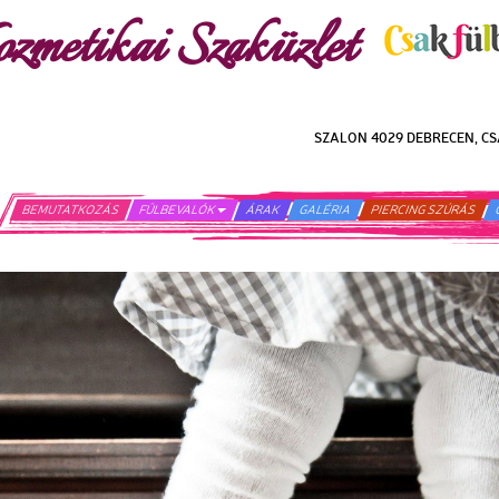
ozmetikai Szaküzlet
SZALON 4029 DEBRECEN, CS
BEMUTATKOZÁS
FÜLBEVALÓK
ÁRAK
GALÉRIA
PIERCING SZÚRÁS