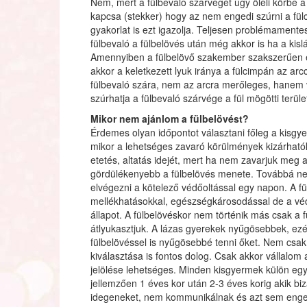
Nem, mert a fülbevaló szárvégét úgy öleli körbe a 
kapcsa (stekker) hogy az nem engedi szúrni a fülc
gyakorlat is ezt igazolja. Teljesen problémament
fülbevaló a fülbelövés után még akkor is ha a kis
Amennyiben a fülbelövő szakember szakszerűen é
akkor a keletkezett lyuk iránya a fülcimpán az ar
fülbevaló szára, nem az arcra merőleges, hanem
szúrhatja a fülbevaló szárvége a fül mögötti terüle
Mikor nem ajánlom a fülbelövést?
Érdemes olyan időpontot választani főleg a kis
mikor a lehetséges zavaró körülmények kizárhatók
etetés, altatás idejét, mert ha nem zavarjuk meg 
gördülékenyebb a fülbelövés menete. Továbbá ne
elvégezni a kötelező védőoltással egy napon. A f
mellékhatásokkal, egészségkárosodással de a védő
állapot. A fülbelövéskor nem történik más csak a 
átlyukasztjuk. A lázas gyerekek nyűgösebbek, e
fülbelövéssel is nyűgösebbé tenni őket. Nem csak
kiválasztása is fontos dolog. Csak akkor vállalom 
jelölése lehetséges. Minden kisgyermek külön eg
jellemzően 1 éves kor után 2-3 éves korig akik bi
idegeneket, nem kommunikálnak és azt sem engedi