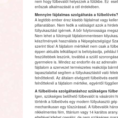
nem hogy fülbevalót helyezzek a fülükbe. Ez ese
erőszak alkalmazását a cél érdekében.
Mennyire fájdalmas szolgáltatás a fülbelövés
A legtöbb ember érez kisebb fájdalmat vagy kellem
pillanatában. Nem fedik a valóságot azok a hirde
füllyukasztást ígérnek. A bőr folytonossága megs
Nem lehet a fülcimpát fájdalommentesen kilyukasz
készítmények használata a Népegészségügyi Szak
szerint tilos! A fájdalom mértékét nem csak a fü
éppen aktuális lelkiállapot is befolyásolja, például
feszültebbek leszünk, továbbá a szülő szorongása
gyermekre is. Mindez az endorfin és az adrenalin
fájdalom a szervezet természetes reakciója bármi
tapasztalattal segítem a füllyukasztástól való fé
felnőtteknél. Az általam elvégzett fülbelövés es
felnőtteknél a fájdalom mértéke, egyéntől függőe
A fülbelövés szolgáltatáshoz szükséges fülbev
Igen, szükséges belőhető fülbevalót is vásárolni h
történik a fülbelövés egy modern füllyukasztó gé
mechanikusan egy tűszúrással. A fülbevalók háro
nikkelmentes fém, titánium vagy 14 karátos arany.
elteltével kilehet cserélni, de nem szükséges mar