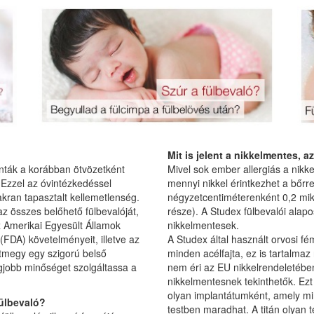
Mit is jelent a nikkelmentes, a
onták a korábban ötvözetként
Mivel sok ember allergiás a nikke
 Ezzel az óvintézkedéssel
mennyi nikkel érintkezhet a bőrr
kran tapasztalt kellemetlenség.
négyzetcentiméterenként 0,2 mi
 az összes belőhető fülbevalóját,
része). A Studex fülbevalói alapos
z Amerikai Egyesült Államok
nikkelmentesek.
FDA) követelményeit, illetve az
A Studex által használt orvosi f
tmegy egy szigorú belső
minden acélfajta, ez is tartalmaz
egjobb minőséget szolgáltassa a
nem éri az EU nikkelrendeletében
nikkelmentesnek tekinthetők. Ezt 
olyan implantátumként, amely mi
fülbevaló?
testben maradhat. A titán olyan