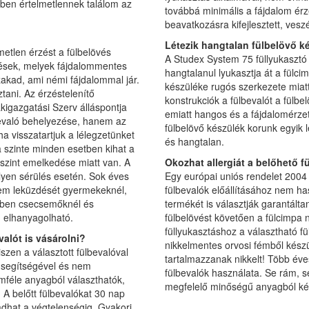
tben értelmetlennek találom az
továbbá minimális a fájdalom érze
beavatkozásra kifejlesztett, vesz
?
Létezik hangtalan fülbelövő k
etlen érzést a fülbelövés
A Studex System 75 füllyukasztó
tések, melyek fájdalommentes
hangtalanul lyukasztja át a fülci
zakad, ami némi fájdalommal jár.
készüléke rugós szerkezete miat
tani. Az érzéstelenítő
konstrukciók a fülbevalót a fülbe
igazgatási Szerv álláspontja
emiatt hangos és a fájdalomérze
lbevaló behelyezése, hanem az
fülbelövő készülék korunk egyik
 ha visszatartjuk a lélegzetünket
és hangtalan.
 szinte minden esetben kihat a
 szint emelkedése miatt van. A
Okozhat allergiát a belőhető f
lyen sérülés esetén. Sok éves
Egy európai uniós rendelet 2004 
lelem leküzdését gyermekeknél,
fülbevalók előállításához nem ha
etében csecsemőknél és
termékét is választják garantálta
n elhanyagolható.
fülbelövést követően a fülcimpa 
füllyukasztáshoz a választható fü
alót is vásárolni?
nikkelmentes orvosi fémből készü
iszen a választott fülbevalóval
tartalmazzanak nikkelt! Több év
p segítségével és nem
fülbevalók használata. Se rám, s
mféle anyagból választhatók,
megfelelő minőségű anyagból kés
 A belőtt fülbevalókat 30 nap
adhat a végtelenségig. Gyakori