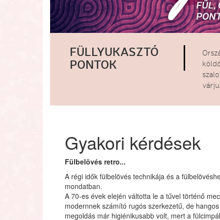
FÜLLYUKASZTÓ
Orsz
PONTOK
köld
szal
várj
Gyakori kérdések
Fülbelövés retro...
A régi idők fülbelövés technikája és a fülbelövés
mondatban.
A 70-es évek elején váltotta le a tűvel történő me
modernnek számító rugós szerkezetű, de hangos f
megoldás már higiénikusabb volt, mert a fülcimpába